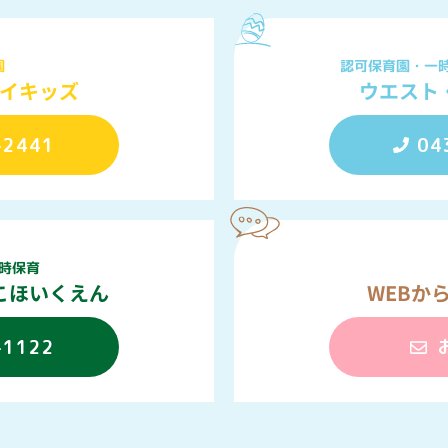
認可保育園・一
園
ウエスト
イキッズ
-2441
04
時保育
こほいくえん
WEBか
-1122