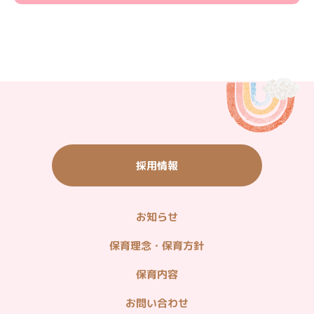
＜教育関連リンク＞
学童保育
ユーカリ優都ぴあ
子育て応援サイト
＜観光施設リンク＞
いちご農園・バーベキュー・農産物直売
ご宿泊・ご飲食（ウィシュトンホテル）
採用情報
タウン情報（グルメ・ショッピング他）
山万ユーカリが丘線
お知らせ
＜企業関連リンク＞
不動産情報（分譲・仲介・賃貸）
保育理念・保育方針
造園・植栽管理・貸し農園
保育内容
ホームセキュリティ・マンション管理
お問い合わせ
病院・在宅医療