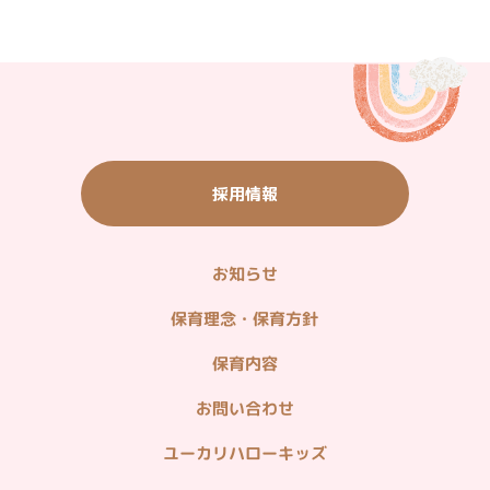
ユーカリ優都ぴあ
子育て応援サイト
＜観光施設リンク＞
いちご農園・バーベキュー・農産物直売
ご宿泊・ご飲食（ウィシュトンホテル）
採用情報
タウン情報（グルメ・ショッピング他）
山万ユーカリが丘線
お知らせ
＜企業関連リンク＞
不動産情報（分譲・仲介・賃貸）
保育理念・保育方針
造園・植栽管理・貸し農園
保育内容
ホームセキュリティ・マンション管理
お問い合わせ
病院・在宅医療
ユーカリハローキッズ