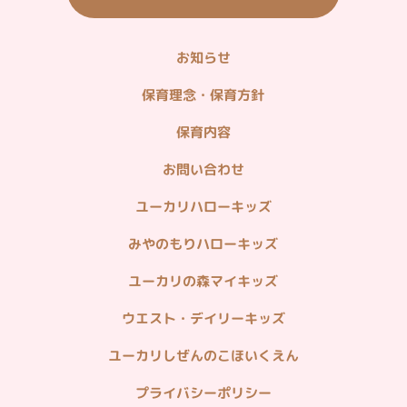
山万ユーカリが丘線
お知らせ
＜企業関連リンク＞
不動産情報（分譲・仲介・賃貸）
保育理念・保育方針
造園・植栽管理・貸し農園
保育内容
ホームセキュリティ・マンション管理
お問い合わせ
病院・在宅医療
ユーカリハローキッズ
みやのもりハローキッズ
ユーカリの森マイキッズ
ウエスト・デイリーキッズ
ユーカリしぜんのこほいくえん
プライバシーポリシー