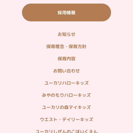
ご宿泊・ご飲食（ウィシュトンホテル）
採用情報
タウン情報（グルメ・ショッピング他）
山万ユーカリが丘線
お知らせ
＜企業関連リンク＞
不動産情報（分譲・仲介・賃貸）
保育理念・保育方針
造園・植栽管理・貸し農園
保育内容
ホームセキュリティ・マンション管理
お問い合わせ
病院・在宅医療
ユーカリハローキッズ
みやのもりハローキッズ
ユーカリの森マイキッズ
ウエスト・デイリーキッズ
ユーカリしぜんのこほいくえん