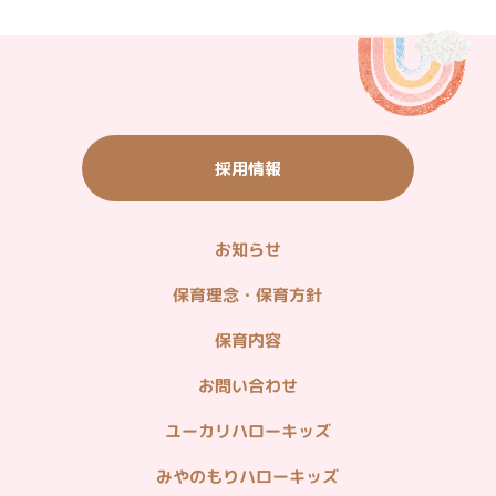
子育て応援サイト
＜観光施設リンク＞
いちご農園・バーベキュー・農産物直売
ご宿泊・ご飲食（ウィシュトンホテル）
採用情報
タウン情報（グルメ・ショッピング他）
山万ユーカリが丘線
お知らせ
＜企業関連リンク＞
不動産情報（分譲・仲介・賃貸）
保育理念・保育方針
造園・植栽管理・貸し農園
保育内容
ホームセキュリティ・マンション管理
お問い合わせ
病院・在宅医療
ユーカリハローキッズ
みやのもりハローキッズ