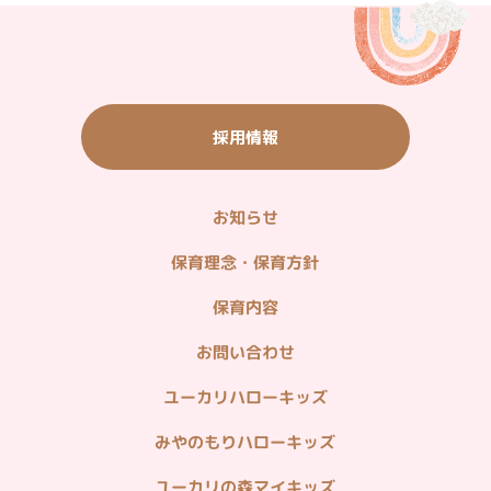
＜観光施設リンク＞
いちご農園・バーベキュー・農産物直売
ご宿泊・ご飲食（ウィシュトンホテル）
採用情報
タウン情報（グルメ・ショッピング他）
山万ユーカリが丘線
お知らせ
＜企業関連リンク＞
不動産情報（分譲・仲介・賃貸）
保育理念・保育方針
造園・植栽管理・貸し農園
保育内容
ホームセキュリティ・マンション管理
お問い合わせ
病院・在宅医療
ユーカリハローキッズ
みやのもりハローキッズ
ユーカリの森マイキッズ