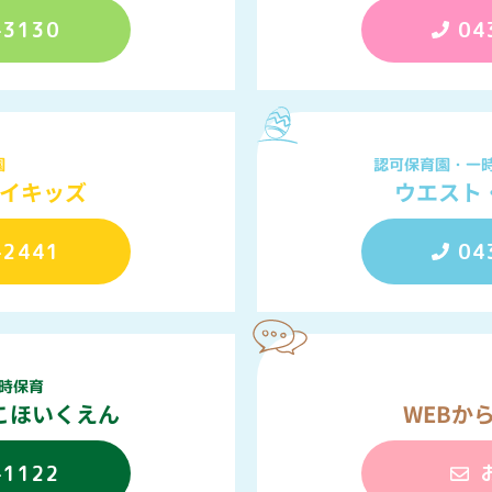
-3130
04
認可保育園・一
園
ウエスト
イキッズ
-2441
04
時保育
こほいくえん
WEBか
-1122